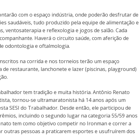
 contarão com o espaço indústria, onde poderão desfrutar de
s saudáveis, tudo produzido pela equipe de alimentação e
, ventosaterapia e reflexologia e jogos de salão. Cada
 acompanhante. Haverá o circuito saúde, com aferição de
 de odontologia e oftalmologia.
inscritos na corrida e nos torneios terão um espaço
a de restaurante, lanchonete e lazer (piscinas, playground)
ção.
abalhador tem tradição e muita história. Antônio Renato
ista, tornou-se ultramaratonista há 14 anos após um
esta SESI do Trabalhador. Desde então, ele participou de
rêmios, incluindo o segundo lugar na categoria 55/59 anos
nato tem como objetivo competir no Ironman e correr a
ar outras pessoas a praticarem esportes e usufruírem dos