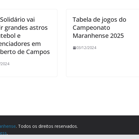
Solidário vai
Tabela de jogos do
ir grandes astros
Campeonato
utebol e
Maranhense 2025
uenciadores em
03/12/2024
berto de Campos
/2024
anhense
. Todos os direitos reservados.
ess
.