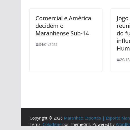
Comercial e América
Jogo 
decidem o
reun
Maranhense Sub-14
do f
infl
04/01/2025
Hum
20/12
Copyright © 2026
Maranhão Esportes | Esporte Mar
Tema:
ColorMag
por ThemeGrill. Powered by
WordPr