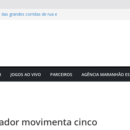
 das grandes corridas de rua e
ção para evitar lesões
Maranhão e projeta confronto
e C
 novos times para o
do em novembro
to do futebol maranhense
ngressos do jogo Maranhão x
R
JOGOS AO VIVO
PARCEIROS
AGÊNCIA MARANHÃO ES
hador movimenta cinco