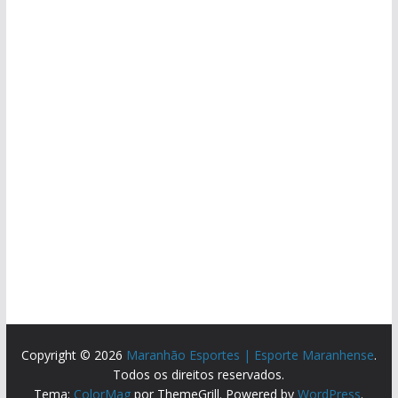
Copyright © 2026
Maranhão Esportes | Esporte Maranhense
.
Todos os direitos reservados.
Tema:
ColorMag
por ThemeGrill. Powered by
WordPress
.