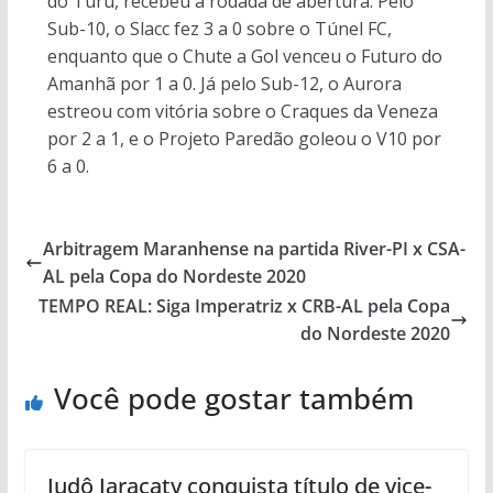
do Turu, recebeu a rodada de abertura. Pelo
Sub-10, o Slacc fez 3 a 0 sobre o Túnel FC,
enquanto que o Chute a Gol venceu o Futuro do
Amanhã por 1 a 0. Já pelo Sub-12, o Aurora
estreou com vitória sobre o Craques da Veneza
por 2 a 1, e o Projeto Paredão goleou o V10 por
6 a 0.
Arbitragem Maranhense na partida River-PI x CSA-
AL pela Copa do Nordeste 2020
TEMPO REAL: Siga Imperatriz x CRB-AL pela Copa
do Nordeste 2020
Você pode gostar também
Judô Jaracaty conquista título de vice-