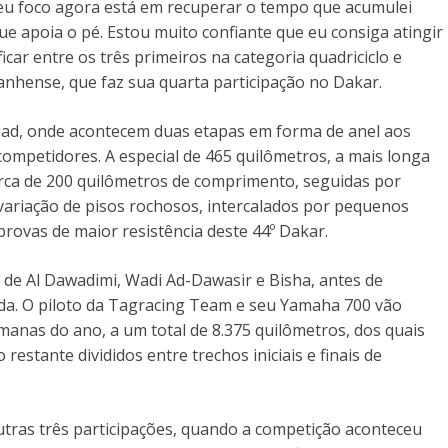
 Meu foco agora está em recuperar o tempo que acumulei
ue apoia o pé. Estou muito confiante que eu consiga atingir
icar entre os três primeiros na categoria quadriciclo e
anhense, que faz sua quarta participação no Dakar.
, Riad, onde acontecem duas etapas em forma de anel aos
competidores. A especial de 465 quilômetros, a mais longa
cerca de 200 quilômetros de comprimento, seguidas por
 variação de pisos rochosos, intercalados por pequenos
provas de maior resistência deste 44º Dakar.
s de Al Dawadimi, Wadi Ad-Dawasir e Bisha, antes de
ada. O piloto da Tagracing Team e seu Yamaha 700 vão
manas do ano, a um total de 8.375 quilômetros, dos quais
estante divididos entre trechos iniciais e finais de
tras três participações, quando a competição aconteceu