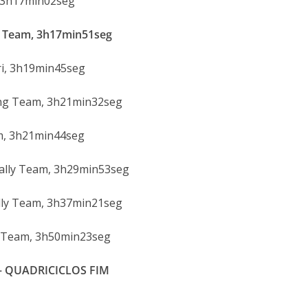
, 3h17min02seg
g Team, 3h17min51seg
ri, 3h19min45seg
cing Team, 3h21min32seg
am, 3h21min44seg
Rally Team, 3h29min53seg
ally Team, 3h37min21seg
g Team, 3h50min23seg
 – QUADRICICLOS FIM