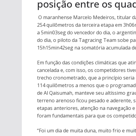
posição entre os quad
O maranhense Marcelo Medeiros, titular d
254 quilômetros da terceira etapa em 3h06
a 5min03seg do vencedor do dia, o argenti
do dia, o piloto da Tagracing Team sobe par
15h15min42seg na somatória acumulada d
Em função das condições climáticas que ati
cancelada e, com isso, os competidores tive
trecho cronometrado, que a princípio seri
114 quilômetros a menos que o programado,
de Al Qaisumah, manteve seu altíssimo grau 
terreno arenoso ficou pesado e aderente, s
etapas anteriores, atenção na navegação 
foram fundamentais para que os competidor
“Foi um dia de muita duna, muito frio e muit