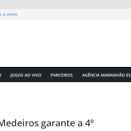
r a correr
e manifesta sobre Assembleia
tam Sérgio Frota
acta hormônios e
Campeonato Sul-americano FIA
puta acontecerá em outubro em
R
JOGOS AO VIVO
PARCEIROS
AGÊNCIA MARANHÃO ES
Medeiros garante a 4º