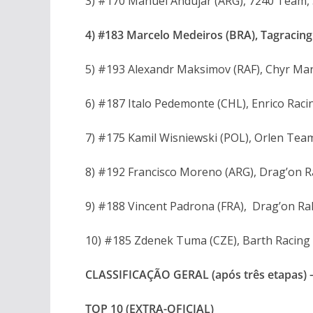
3) #170 Manuel Andujar (ARG), 7240 Team
4) #183 Marcelo Medeiros (BRA), Tagracin
5) #193 Alexandr Maksimov (RAF), Chyr Ma
6) #187 Italo Pedemonte (CHL), Enrico Ra
7) #175 Kamil Wisniewski (POL), Orlen Te
8) #192 Francisco Moreno (ARG), Drag’on 
9) #188 Vincent Padrona (FRA), Drag’on R
10) #185 Zdenek Tuma (CZE), Barth Racin
CLASSIFICAÇÃO GERAL (após três etapas)
TOP 10 (EXTRA-OFICIAL)