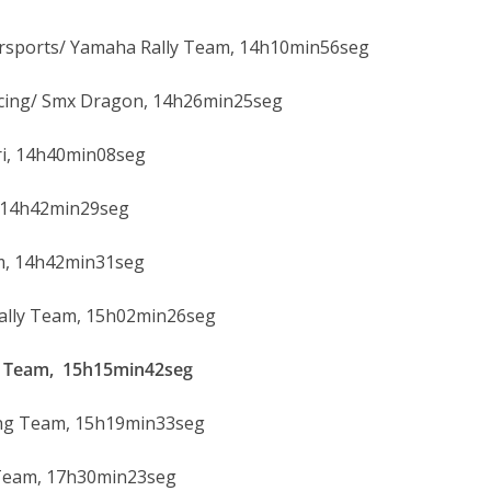
orsports/ Yamaha Rally Team, 14h10min56seg
acing/ Smx Dragon, 14h26min25seg
ri, 14h40min08seg
, 14h42min29seg
am, 14h42min31seg
Rally Team, 15h02min26seg
ng Team, 15h15min42seg
cing Team, 15h19min33seg
 Team, 17h30min23seg