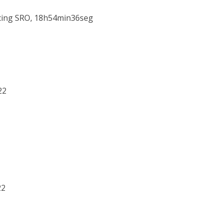
acing SRO, 18h54min36seg
22
22