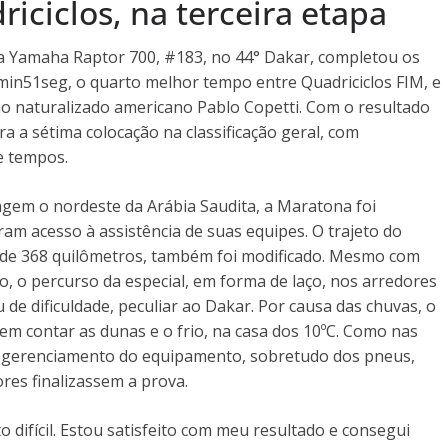
riciclos, na terceira etapa
a Yamaha Raptor 700, #183, no 44° Dakar, completou os
min51seg, o quarto melhor tempo entre Quadriciclos FIM, e
no naturalizado americano Pablo Copetti. Com o resultado
a a sétima colocação na classificação geral, com
e tempos.
ngem o nordeste da Arábia Saudita, a Maratona foi
ram acesso à assistência de suas equipes. O trajeto do
a de 368 quilômetros, também foi modificado. Mesmo com
 o percurso da especial, em forma de laço, nos arredores
de dificuldade, peculiar ao Dakar. Por causa das chuvas, o
em contar as dunas e o frio, na casa dos 10ºC. Como nas
e gerenciamento do equipamento, sobretudo dos pneus,
es finalizassem a prova.
o difícil. Estou satisfeito com meu resultado e consegui