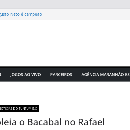
gusto Neto é campeão
 novos times para o
do em novembro
to do futebol maranhense
ngressos do jogo Maranhão x
 das grandes corridas de rua e
ção para evitar lesões
R
JOGOS AO VIVO
PARCEIROS
AGÊNCIA MARANHÃO ES
NOTICIAS DO TUNTUM E.C
eia o Bacabal no Rafael