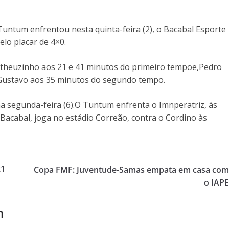
Tuntum enfrentou nesta quinta-feira (2), o Bacabal Esporte
elo placar de 4×0.
atheuzinho aos 21 e 41 minutos do primeiro tempoe,Pedro
Gustavo aos 35 minutos do segundo tempo.
a segunda-feira (6).O Tuntum enfrenta o Imnperatriz, às
 Bacabal, joga no estádio Correão, contra o Cordino às
21
Copa FMF: Juventude-Samas empata em casa co
o IAP
m