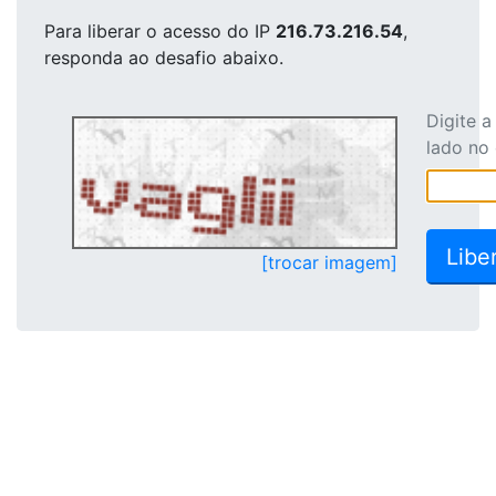
Para liberar o acesso
do IP
216.73.216.54
,
responda ao desafio abaixo.
Digite 
lado no
[trocar imagem]