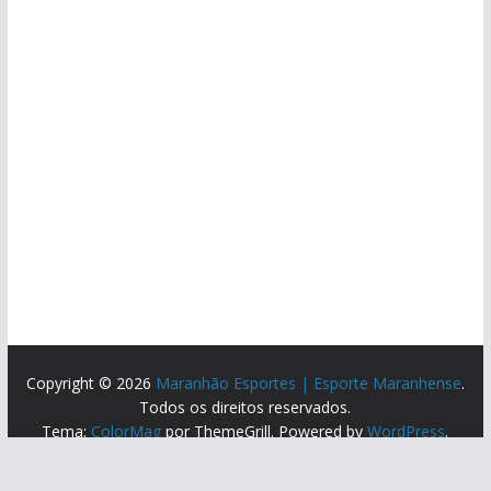
Copyright © 2026
Maranhão Esportes | Esporte Maranhense
.
Todos os direitos reservados.
Tema:
ColorMag
por ThemeGrill. Powered by
WordPress
.