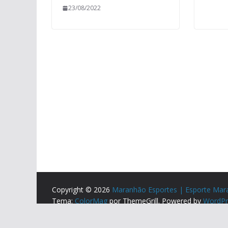
23/08/2022
Copyright © 2026
Maranhão Esportes | Esporte Mar
Tema:
ColorMag
por ThemeGrill. Powered by
WordPr