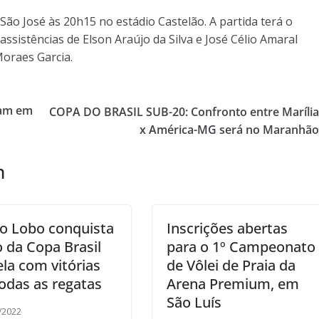
 São José às 20h15 no estádio Castelão. A partida terá o
istências de Elson Araújo da Silva e José Célio Amaral
Moraes Garcia.
pam em
COPA DO BRASIL SUB-20: Confronto entre Maríli
x América-MG será no Maranhã
m
o Lobo conquista
Inscrições abertas
o da Copa Brasil
para o 1º Campeonato
ela com vitórias
de Vôlei de Praia da
odas as regatas
Arena Premium, em
São Luís
/2022