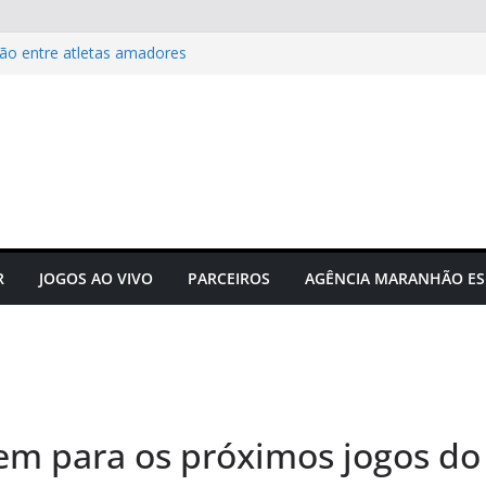
ão entre atletas amadores
acta hormônios e
Campeonato Sul-americano FIA
puta acontecerá em outubro em
r a correr
u a forma como interpretamos
R
JOGOS AO VIVO
PARCEIROS
AGÊNCIA MARANHÃO ES
gem para os próximos jogos do