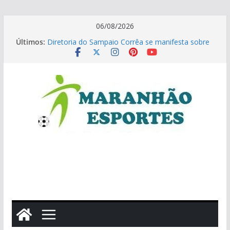
Pular
06/08/2026
para
Últimos:
Diretoria do Sampaio Corrêa se manifesta sobre
o
Assembleia Geral Extraordinária
conteúdo
Encontro discute fortalecimento do futebol
maranhense nesta 6ª feira
Informações sobre venda de ingressos do jogo
Maranhão x Brusque-SC
Agosto coloca São Luís na rota das grandes
corridas de rua e reforça importância da
preparação para evitar lesões
Beach Tennis: Maranhense Augusto Neto é
campeão brasileiro Sub-18