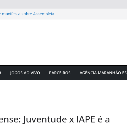
e manifesta sobre Assembleia
to do futebol maranhense
ngressos do jogo Maranhão x
 das grandes corridas de rua e
ção para evitar lesões
gusto Neto é campeão
R
JOGOS AO VIVO
PARCEIROS
AGÊNCIA MARANHÃO ES
se: Juventude x IAPE é a