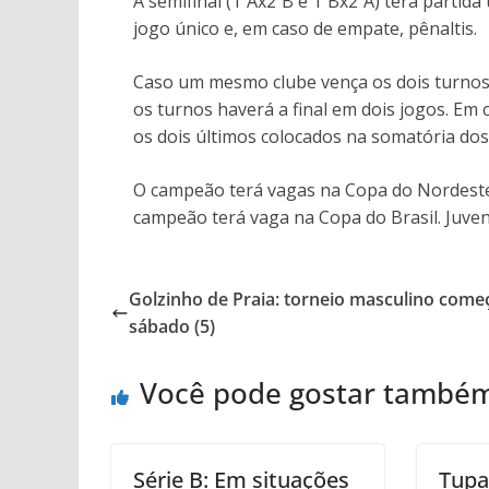
A semifinal (1ºAx2ºB e 1ºBx2ºA) terá partida
jogo único e, em caso de empate, pênaltis.
Caso um mesmo clube vença os dois turnos 
os turnos haverá a final em dois jogos. Em 
os dois últimos colocados na somatória dos
O campeão terá vagas na Copa do Nordeste, 
campeão terá vaga na Copa do Brasil. Juve
Golzinho de Praia: torneio masculino come
sábado (5)
Você pode gostar també
Série B: Em situações
Tupa