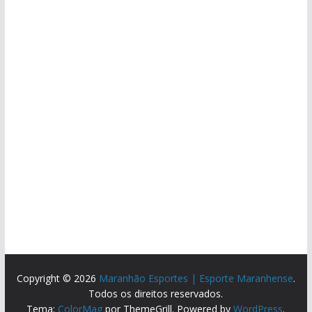
Copyright © 2026
Maranhão Esportes | Esporte Maranhense
.
Todos os direitos reservados.
Tema:
ColorMag
por ThemeGrill. Powered by
WordPress
.