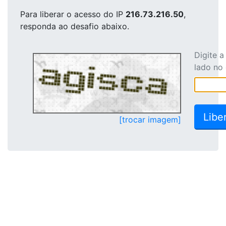
Para liberar o acesso
do IP
216.73.216.50
,
responda ao desafio abaixo.
Digite 
lado no
[trocar imagem]